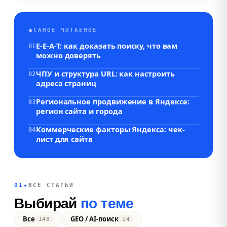
✱
САМОЕ ЧИТАЕМОЕ
E-E-A-T: как доказать поиску, что вам
01
можно доверять
ЧПУ и структура URL: как настроить
02
адреса страниц
Региональное продвижение в Яндексе:
03
регион сайта и города
Коммерческие факторы Яндекса: чек-
04
лист для сайта
✦
01
ВСЕ СТАТЬИ
Выбирай
по теме
Все
GEO / AI-поиск
148
14