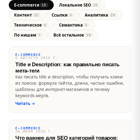
E-commerce
Локальное SEO
18
25
Контент
Ссылки
Аналитика
22
5
20
Техническое
Семантика
6
5
По нишам
Всё остальное
7
26
E-COMMERCE
6 АВГУСТА 2026 Г.
Title и Description: как правильно писать
мета-теги
Как писать title и description, чтобы получать клики
из поиска: формула тайтла, длина, частые ошибки,
шаблоны для интернет-магазинов и почему
keywords мёртв.
Читать
→
E-COMMERCE
30 ИЮЛЯ 2026 Г.
Что важнее для SEO категорий товаров: