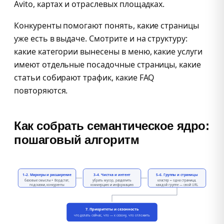
Avito, картах и отраслевых площадках.
Конкуренты помогают понять, какие страницы
уже есть в выдаче. Смотрите и на структуру:
какие категории вынесены в меню, какие услуги
имеют отдельные посадочные страницы, какие
статьи собирают трафик, какие FAQ
повторяются.
Как собрать семантическое ядро:
пошаговый алгоритм
1–2. Маркеры и расширение
3–4. Чистка и интент
5–6. Группы и страницы
базовые смыслы + Вордстат,
убрать мусор, разделить
кластер = одна страница,
подсказки, конкуренты
коммерцию и информацию
каждой группе — свой URL
7. Приоритеты и сезонность
что делать сейчас, что — к сезону, что отложить