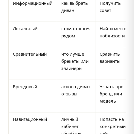
Информационный
как выбрать
Получить
диван
совет
Локальный
стоматология
Найти место
рядом
поблизости
Сравнительный
что лучше
Сравнить
брекеты или
варианты
элайнеры
Брендовый
аскона диван
Узнать про
отзывы
бренд или
модель
Навигационный
личный
Попасть на
кабинет
конкретный
сбербанк
сайт