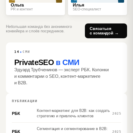
Ольга
Илья
PR и контент
SEO‑специалист
Небольшая команда без анонимного
Связаться
конвейера и слоёв посредников.
с командой →
✦
14
СМИ
PrivateSEO
в СМИ
Эдуард Трубченинов — эксперт РБК. Колонки
и комментарии о SEO, контент‑маркетинге
и B2B.
ПУБЛИКАЦИИ
Контент-маркетинг для B2B: как создать
РБК
2025
стратегию и привлечь клиентов
Сегментация и сегментирование в B2B:
РБК
2025