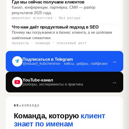
Где мы сейчас получаем клиентов
Канал, конференции, партнёрка, СМИ — разбор
результатов 2025 года.
маркетинг агентства · без ретуши
Что нам даёт продуктовый подход в SEO
Почему мы погружаемся в бизнес клиента, а не шлёпаем
шаблонные семантики.
процессы · команда · поисковый рост
Подписаться в Telegram
→
@eduard_trubcheninov · кейсы, цифры, лайфхаки
YouTube‑канал
→
разборы, эксперименты и практика
✦
09
КОМАНДА
Команда, которую
клиент
знает по именам