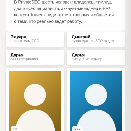
В PrivateSEO шесть человек: владелец, тимлид,
два SEO‑специалиста, аккаунт‑менеджер и PR/
контент. Клиент видит ответственных и общается
с теми, кто реально ведёт работу.
CEO
SEO
Эдуард
Дмитрий
основатель, CEO
руководитель SEO‑отдела
SEO
AM
Дарья
Дарья
SEO‑специалист
аккаунт‑менеджер
PR
SEO