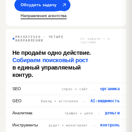
Обсудить задачу
Направления агентства
PRIVATESEO · ЧЕТЫРЕ
✱
от задачи → к
НАПРАВЛЕНИЯ
системе
Не продаём одно действие.
Собираем поисковый рост
в единый управляемый
контур.
органика
SEO
→
спрос + сайт
AI‑видимость
GEO
→
бренд + источники
деньги
Аналитика
→
трафик + цели
контроль
Инструменты
→
аудит + мониторинг