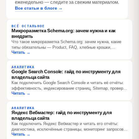
еженедельно — следите за свежим материалом.
Все статьи в блоге →
ВСЁ ОСТАЛЬНОЕ
Микроразметка Schema.org: зачем нужна и как
внедрить
Что такое микроразметка Schema.org: зачем нужна, какие
типы обязательны — Product, FAQ, хлебные крошки,
Читать →
Organization, как внедрить JSON-LD и проверить
валидаторами.
АНАЛИТИКА
Google Search Console: гайд по инструменту для
владельца сайта
Как подключить Google Search Console и читать её отчёты:
эффективность, индексирование страниц, Sitemap, проверка
Читать →
URL — и чем GSC отличается от Яндекс Вебмастера.
АНАЛИТИКА
Яндекс Вебмастер: гайд по инструменту для
владельца сайта
Как подключить Яндекс Вебмастер и читать его отчёты:
диагностика, исключённые страницы, мониторинг запросов,
Читать →
обход по счётчикам и видимость в Алисе.