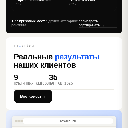
2025
2025
+ 27 призовых мест
в других категориях
посмотреть
рейтинга
сертификаты →
✦
11
КЕЙСЫ
Реальные
результаты
наших клиентов
9
35
ПУБЛИЧНЫХ КЕЙСОВ
НАГРАД 2025
→
Все кейсы
atour.ru