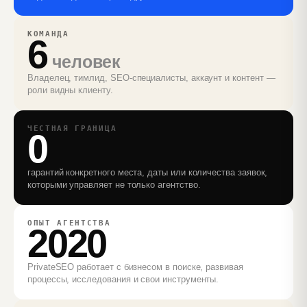
КОМАНДА
6
человек
Владелец, тимлид, SEO‑специалисты, аккаунт и контент —
роли видны клиенту.
ЧЕСТНАЯ ГРАНИЦА
0
гарантий конкретного места, даты или количества заявок,
которыми управляет не только агентство.
ОПЫТ АГЕНТСТВА
2020
PrivateSEO работает с бизнесом в поиске, развивая
процессы, исследования и свои инструменты.