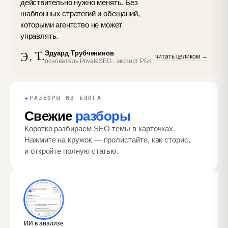
действительно нужно менять. Без
шаблонных стратегий и обещаний,
которыми агентство не может
управлять.
Э. Т.
Эдуард Трубченинов
читать целиком →
основатель PrivateSEO · эксперт РБК
✦
РАЗБОРЫ ИЗ БЛОГА
Свежие
разборы
Коротко разбираем SEO-темы в карточках.
Нажмите на кружок — пролистайте, как сторис,
и откройте полную статью.
ИИ в анализе