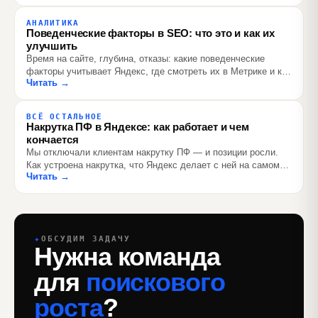
АНАЛИТИКА
Поведенческие факторы в SEO: что это и как их
улучшить
Время на сайте, глубина, отказы: какие поведенческие
факторы учитывает Яндекс, где смотреть их в Метрике и как
Читать →
улучшать без накрутки — опыт агентства.
ВСЁ ОСТАЛЬНОЕ
Накрутка ПФ в Яндексе: как работает и чем
кончается
Мы отключали клиентам накрутку ПФ — и позиции росли.
Как устроена накрутка, что Яндекс делает с ней на самом
Читать →
деле, цены рынка и красные флаги продавцов.
✦
ОБСУДИМ ЗАДАЧУ
Нужна команда
для
поискового
роста
?