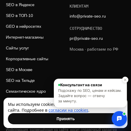
SEO в Яндексе
КЛИЕНТАМ
SEO в ТОП-10
info@private-seo.ru
GEO в нейросетях
СОТРУДНИЧЕСТВО
Интернет-магазины
pr@private-seo.ru
Сайты услуг
Москва · работаем по РФ
Корпоративные сайты
SEO в Москве
SEO на Тильде
Консультант на связи
Подскажу по SEO, ценам и кейсам.
Семантическое ядро
Задайте вопрос — отвечу
за минуту.
Скорость загрузки
Мы используем cookies для аналитики и улучшения
сайта. Подробнее в
согласии на cookies
.
Цены на SEO
Принять
Информация, размещённая на сайте, носит справочный характер