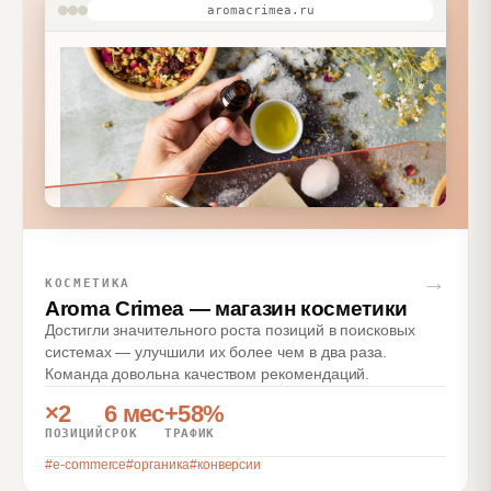
aromacrimea.ru
→
КОСМЕТИКА
Aroma Crimea — магазин косметики
Достигли значительного роста позиций в поисковых
системах — улучшили их более чем в два раза.
Команда довольна качеством рекомендаций.
×2
6 мес
+58%
ПОЗИЦИЙ
СРОК
ТРАФИК
#
e-commerce
#
органика
#
конверсии