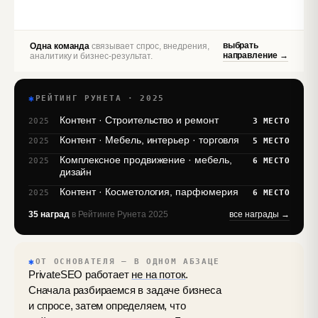
выбрать
Одна команда
связывает спрос, внедрения,
направление →
аналитику и бизнес‑результат.
✱
РЕЙТИНГ РУНЕТА · 2025
Контент · Строительство и ремонт
2025
3 МЕСТО
Контент · Мебель, интерьер · торговля
2025
5 МЕСТО
Комплексное продвижение · мебель,
2025
6 МЕСТО
дизайн
Контент · Косметология, парфюмерия
2025
6 МЕСТО
35 наград
в Рейтинге Рунета 2025
все награды →
✱
ОТ ОСНОВАТЕЛЯ — В ОДНОМ АБЗАЦЕ
PrivateSEO работает
не на поток
.
Сначала разбираемся в задаче бизнеса
и спросе, затем определяем, что