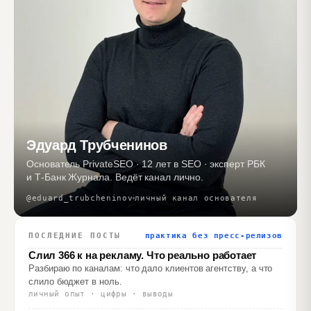
Эдуард Трубченинов
Основатель PrivateSEO · 12 лет в SEO · эксперт РБК
и Т‑Банк Журнала. Ведёт канал лично.
@eduard_trubcheninov
личный канал основателя
ПОСЛЕДНИЕ ПОСТЫ
практика без пресс‑релизов
Слил 366 к на рекламу. Что реально работает
Разбираю по каналам: что дало клиентов агентству, а что
слило бюджет в ноль.
личный опыт · цифры · выводы