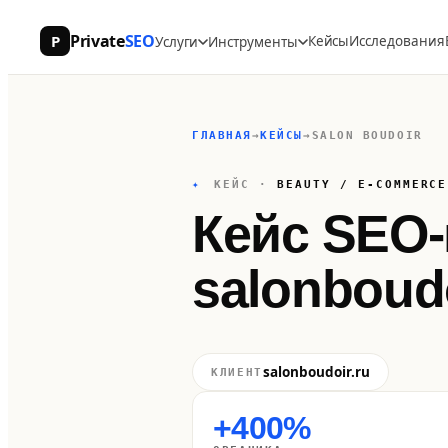
Private
SEO
P
Кейсы
Исследования
Услуги
Инструменты
ГЛАВНАЯ
→
КЕЙСЫ
→
SALON BOUDOIR
✦
КЕЙС ·
BEAUTY / E-COMMERCE
Кейс SEO-
salonboudo
salonboudoir.ru
КЛИЕНТ
+400%