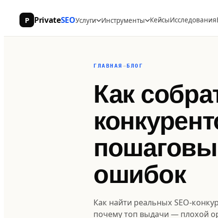
Private
SEO
P
Кейсы
Исследования
Услуги
Инструменты
ГЛАВНАЯ
→
БЛОГ
Как собра
конкурент
пошаговы
ошибок
Как найти реальных SEO-конкур
почему топ выдачи — плохой ор